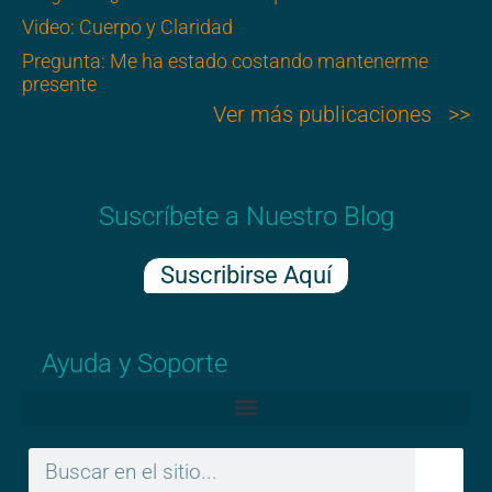
Video: Cuerpo y Claridad
Pregunta: Me ha estado costando mantenerme
presente
Ver más publicaciones >>
Suscríbete a Nuestro Blog
Suscribirse Aquí
Ayuda y Soporte
Políticas de Privacidad | Términos y condiciones | Descargo de Responsabilidad sobre la Práctica
Buscar