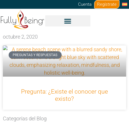
Ir
Cuenta
Regístrate
al
contenido
octubre 2, 2020
PREGUNTAS Y RESPUESTAS
Pregunta: ¿Existe el conocer que
existo?
Categorías del Blog