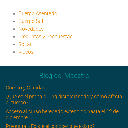
Cuerpo Asentado
Cuerpo Sutil
Novedades
Preguntas y Respuestas
Soltar
Videos
Blog del Maestro
Cuerpo y Claridad
¿Qué es el prana o lung distorsionado y cómo afecta
el cuerpo?
Acceso al curso heredado extendido hasta el 12 de
diciembre
Pregunta: ¿Existe el conocer que existo?