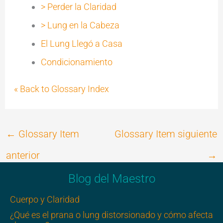
> Perder la Claridad
> Lung en la Cabeza
El Lung Llegó a Casa
Condicionamiento
« Back to Glossary Index
←
Glossary Item
Glossary Item siguiente
anterior
→
Blog del Maestro
Cuerpo y Claridad
¿Qué es el prana o lung distorsionado y cómo afecta