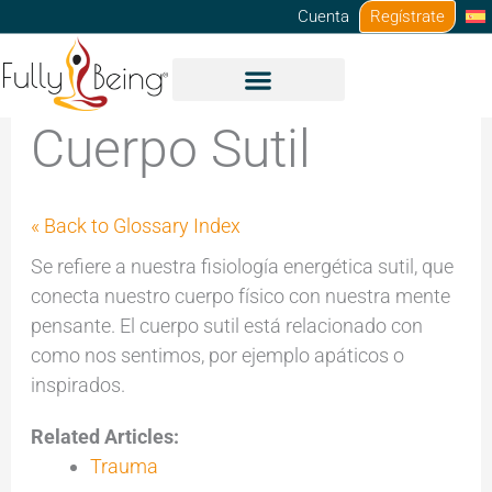
Ir
Cuenta
Regístrate
al
contenido
Cuerpo Sutil
« Back to Glossary Index
Se refiere a nuestra fisiología energética sutil, que
conecta nuestro cuerpo físico con nuestra mente
pensante. El cuerpo sutil está relacionado con
como nos sentimos, por ejemplo apáticos o
inspirados.
Related Articles:
Trauma